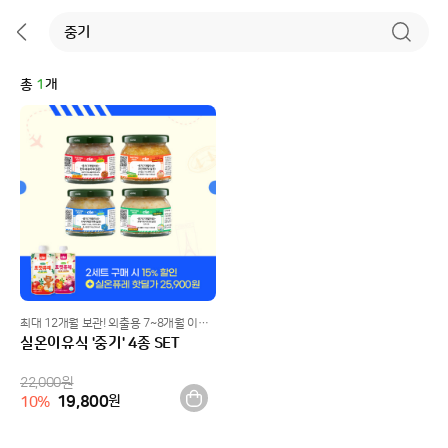
총
1
개
최대 12개월 보관! 외출용 7~8개월 이유식
실온이유식 '중기' 4종 SET
22,000
원
19,800
원
10
%