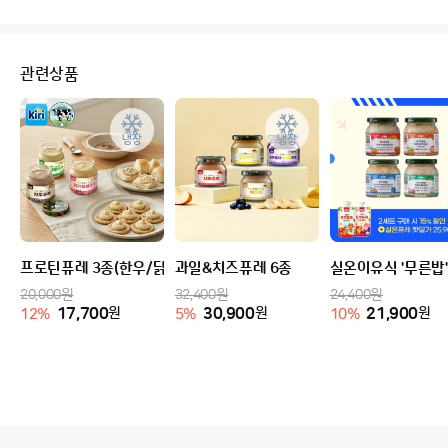
관련상품
냉장
냉장
프로틴퓨레 3종(한우/닭/병아리콩)
과일&치즈퓨레 6종
실온이유식 '무른밥' 
20,000
원
32,400
원
24,400
원
17,700
원
30,900
원
21,900
원
12
%
5
%
10
%