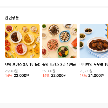
관련상품
덮밥 프렌즈 3종 1번들(3팩)
솥밥 프렌즈 3종 1번들(3팩)
바다한입 두부볼 1번
25,500
원
25,500
원
25,500
원
22,000
원
22,000
원
21,000
원
14
%
14
%
18
%