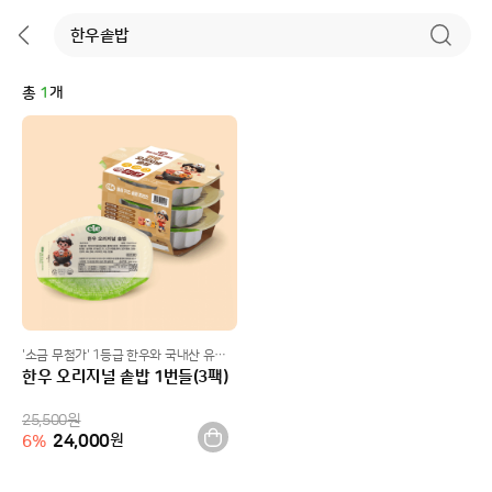
총
1
개
'소금 무첨가' 1등급 한우와 국내산 유기농 쌀로 영양가득
한우 오리지널 솥밥 1번들(3팩)
25,500
원
24,000
원
6
%