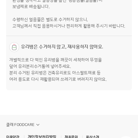
환경을 생각하고 실용성을 높인 '냉동샘물(얼음물)'이
보냉제로 배송됩니다.
수령하신 얼음물은 별도로 수거하지 않으니,
고객님께서 직접 음용하시거나 편리하게 활용해 주시기 바랍니다.
유리병은 수거하지 않고, 재사용하지 않아요.
개별적으로 다 먹인 유리병을 깨끗이 세척하여 뚜껑을
덮어 유리분리수거통에 넣어주세요.
분리 수거된 유리병은 건축유리로도 아스팔트재료 등
여러 용도로 다시 재활용되며 쓰레기로 버려지지 않아요.
클레 FOODCARE
개인정보처리방침
이용약관
제휴문의
회사소개