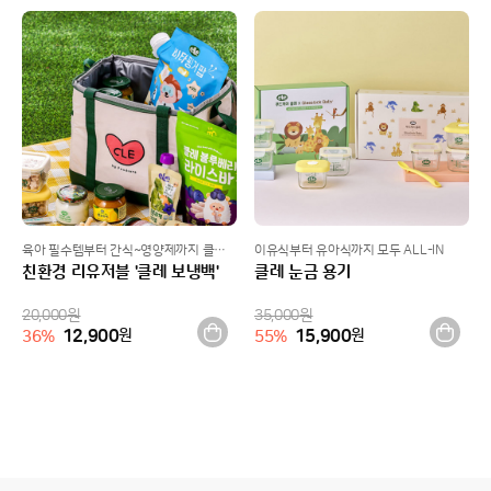
육아 필수템부터 간식~영양제까지 클레 리유저블백에 한번에 쏘옥!
이유식부터 유아식까지 모두 ALL-IN
친환경 리유저블 '클레 보냉백'
클레 눈금 용기
20,000
원
35,000
원
12,900
원
15,900
원
36
%
55
%