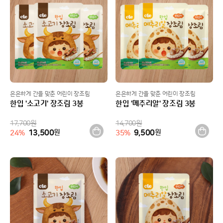
은은하게 간을 맞춘 어린이 장조림
은은하게 간을 맞춘 어린이 장조림
한입 '소고기' 장조림 3봉
한입 '메추리알' 장조림 3봉
17,700
원
14,700
원
13,500
원
9,500
원
24
%
35
%