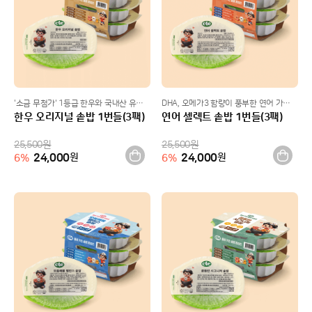
'소금 무첨가' 1등급 한우와 국내산 유기농 쌀로 영양가득
DHA, 오메가3 함량이 풍부한 연어 가득 솥밥
한우 오리지널 솥밥 1번들(3팩)
연어 셀렉트 솥밥 1번들(3팩)
25,500
원
25,500
원
24,000
원
24,000
원
6
%
6
%