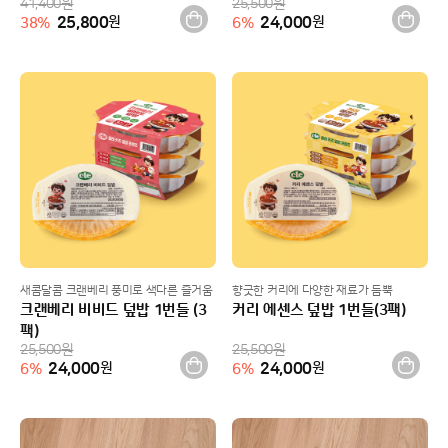
41,400
원
25,500
원
25,800
원
24,000
원
38
%
6
%
새콤달콤 크랜베리 풍미로 색다른 즐거움
향긋한 커리에 다양한 재료가 듬뿍
크랜베리 비비드 덮밥 1번들 (3
커리 에센스 덮밥 1번들(3팩)
팩)
25,500
원
25,500
원
24,000
원
24,000
원
6
%
6
%