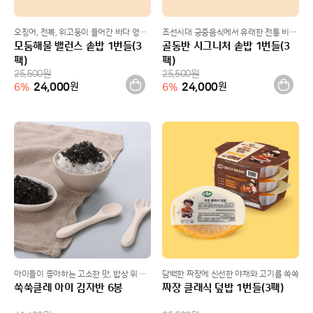
오징어, 전복, 위고둥이 들어간 바다 영양 솥밥
조선시대 궁중음식에서 유래한 전통 비빔밥 스타일
모둠해물 밸런스 솥밥 1번들(3
골동반 시그니처 솥밥 1번들(3
팩)
팩)
25,500
원
25,500
원
24,000
원
24,000
원
6
%
6
%
아이들이 좋아하는 고소한 맛, 밥상 위 만능 치트키!
담백한 짜장에 신선한 야채와 고기를 쏙쏙
쑥쑥클레 아이 김자반 6봉
짜장 클래식 덮밥 1번들(3팩)