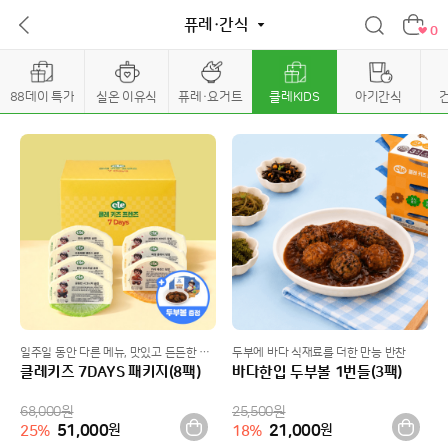
퓨레·간식
0
88데이 특가
실온 이유식
퓨레·요거트
클레KIDS
아기간식
일주일 동안 다른 메뉴, 맛있고 든든한 패키지
두부에 바다 식재료를 더한 만능 반찬
클레키즈 7DAYS 패키지(8팩)
바다한입 두부볼 1번들(3팩)
68,000
원
25,500
원
51,000
원
21,000
원
25
%
18
%