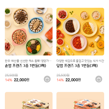
한우·해산물·신선한 채소 듬뿍! 영양가득 솥밥
다양한 색감으로 즐겁고 맛있는 식사 시간
솥밥 프렌즈 3종 1번들(3팩)
덮밥 프렌즈 3종 1번들(3팩)
25,500
원
25,500
원
22,000
원
22,000
원
14
%
14
%