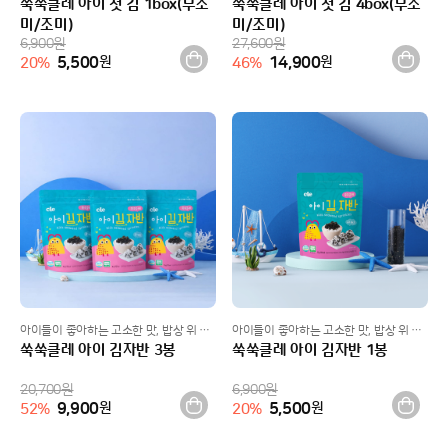
쑥쑥클레 아이 첫 김 1box(무조
쑥쑥클레 아이 첫 김 4box(무조
미/조미)
미/조미)
6,900
원
27,600
원
5,500
원
14,900
원
20
%
46
%
아이들이 좋아하는 고소한 맛, 밥상 위 만능 치트키!
아이들이 좋아하는 고소한 맛, 밥상 위 만능 치트키!
쑥쑥클레 아이 김자반 3봉
쑥쑥클레 아이 김자반 1봉
20,700
원
6,900
원
9,900
원
5,500
원
52
%
20
%