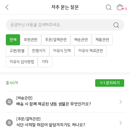
자주 묻는 질문
0
전체
회원관련
주문/결제관련
배송관련
제품관련
교환/환불
진행시기
이유식 단계
이유식 재료관련
이유식 섭식방법
기타
총
60
개
1:1 문의하기
[배송관련]
배송 시 함께 제공된 냉동 샘물은 무엇인가요?
[주문/결제관련]
식단 시작일 마감이 앞당겨지기도 하나요?