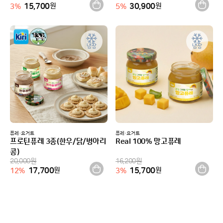
15,700
원
30,900
원
3
%
5
%
냉장
냉장
퓨레·요거트
퓨레·요거트
프로틴퓨레 3종(한우/닭/병아리
Real 100% 망고퓨레
콩)
20,000
원
16,200
원
17,700
원
15,700
원
12
%
3
%