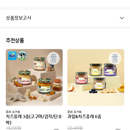
상품정보고시
추천상품
냉장
냉장
퓨레·요거트
퓨레·요거트
치즈퓨레 3종(고구마/감자/단호
과일&치즈퓨레 6종
박)
16,200
원
32,400
원