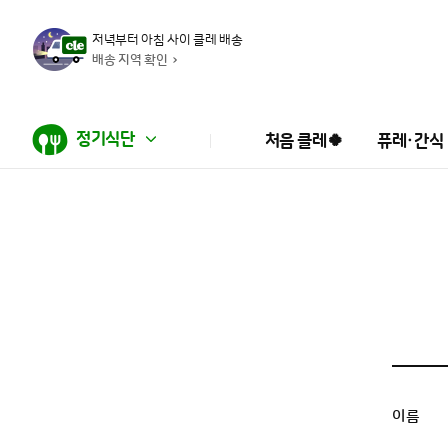
저녁부터 아침 사이 클레 배송
배송 지역 확인
정기식단
처음 클레🍀
퓨레·간식
이름