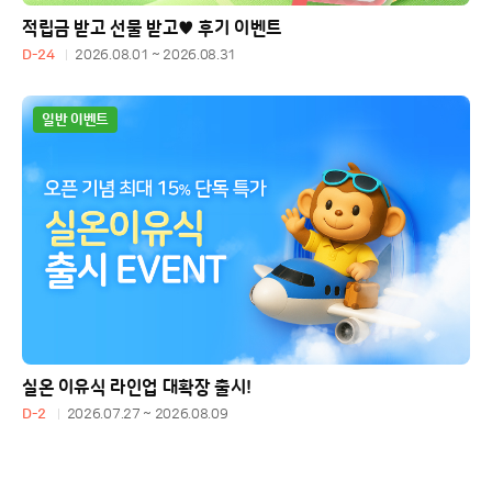
적립금 받고 선물 받고♥ 후기 이벤트
D-24
2026.08.01 ~ 2026.08.31
일반 이벤트
실온 이유식 라인업 대확장 출시!
D-2
2026.07.27 ~ 2026.08.09