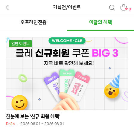
기획전/이벤트
0
오프라인전용
이달의 혜택
일반 이벤트
한눈에 보는 '신규 회원 혜택'
D-24
2026.08.01 ~ 2026.08.31