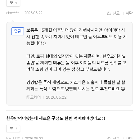
💚
1
cho****
2026.05.22
신고
차단
보통은 15개월 이후부터 많이 진행하시지만, 아이마다 식
사 진행 속도에 차이가 있어 빠르면 돌 이후부터도 이용 가
능합니다 :)
다만, 토핑 형태의 입자감이 있는 제품이며, ‘한우오리지널
솥밥’을 제외한 메뉴는 돌 이후 아이들의 나트륨 섭취를 고
려해 소량 간이 되어 있는 점 참고 부탁드립니다.
영양밥은 주식 개념으로, 키즈식은 외출이나 특별한 날 함
께하는 특식 느낌으로 병행해 보시는 것도 추천드려요 😊
푸드케어
2026.05.22
한우만먹어봤는데 새로운 구성도 한번 먹어봐야겠어요 :)
💚
1
KA_****
2026.05.21