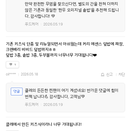
만약 완전한 무염을 찾으신다면, 별도의 간을 전혀 더하지
않은 기존과 동일한 '한우 오리지널 솥밥'을 추천해 드립니
다. 감사합니다! 💚
푸드케어
2026.05.19
기존 키즈식 단종 및 리뉴얼되면서 아쉬웠는데 커리 에센스 덮밥에 짜장,
크랜베리 비비드 덮밥까지ㅎㅎ
덮밥 3종, 솥밥 3종, 두부볼까지 너무너무 기대됩니다❤️
💚
1
oil****
2026.05.18
신고
차단
클레의 든든한 찐팬이 여기 계셨네요! 반가운 댓글에 힘이
번쩍 납니다💪 감사합니다, 고객님💚
푸드케어
2026.05.19
클레에서 만든 키즈식이라니 너무 기대됩니다!