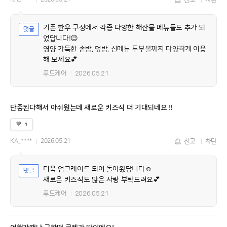
신고
차단
기존 한우 구성에서 각종 다양한 해산물 메뉴들도 추가 되
었답니다!😉
영양 가득한 솥밥, 덮밥, 신메뉴 두부볼까지 다양하게 이용
해 보세요💕
푸드케어
2026.05.21
단종된다해서 아쉬웠는데 새로운 키즈식 더 기대되네요 !!
💚
1
KA_****
2026.05.21
신고
차단
더욱 업그레이드 되어 돌아왔답니다☺️
새로운 키즈식도 많은 사랑 부탁드려요💕
푸드케어
2026.05.21