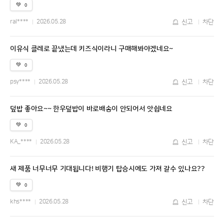
💚
0
ral****
2026.05.28
신고
차단
이유식 클레로 끝냈는데 키즈식이라니 구매해봐야겠네요~
💚
0
psy****
2026.05.28
신고
차단
덮밥 좋아요~~ 한우덮밥이 바로배송이 안되어서 앗쉽네요
💚
0
KA_****
2026.05.28
신고
차단
새 제품 너무너무 기대됩니다! 비행기 탑승시에도 가져 갈수 있나요??
💚
0
khs****
2026.05.28
신고
차단