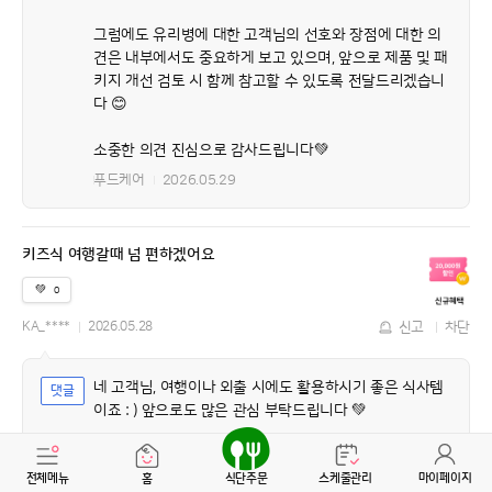
그럼에도 유리병에 대한 고객님의 선호와 장점에 대한 의
견은 내부에서도 중요하게 보고 있으며, 앞으로 제품 및 패
키지 개선 검토 시 함께 참고할 수 있도록 전달드리겠습니
다 😊
소중한 의견 진심으로 감사드립니다💚
푸드케어
2026.05.29
키즈식 여행갈때 넘 편하겠어요
💚
0
KA_****
2026.05.28
신고
차단
네 고객님, 여행이나 외출 시에도 활용하시기 좋은 식사템
이죠 : ) 앞으로도 많은 관심 부탁드립니다 💚
푸드케어
2026.05.29
전체메뉴
홈
식단주문
스케줄관리
마이페이지