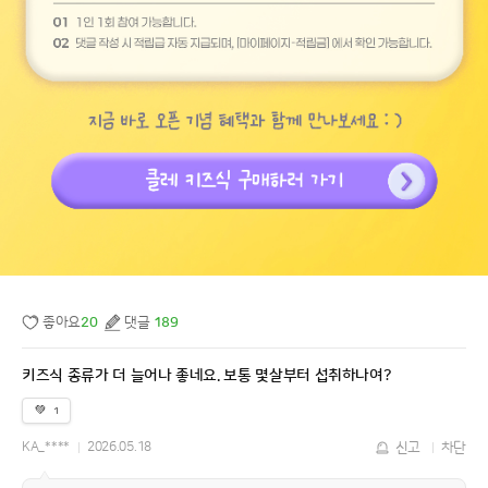
좋아요
20
댓글
189
키즈식 종류가 더 늘어나 좋네요. 보통 몇살부터 섭취하나여?
💚
1
KA_****
2026.05.18
신고
차단