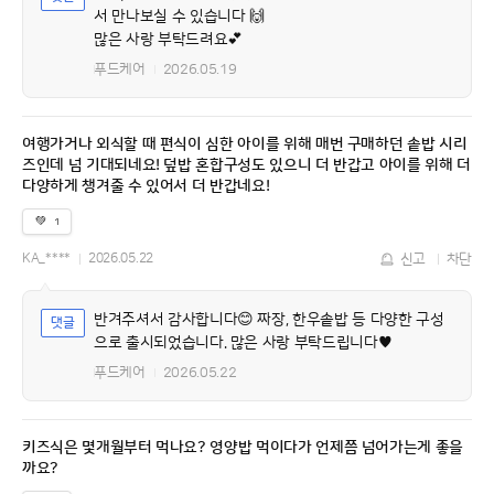
서 만나보실 수 있습니다 🙌
많은 사랑 부탁드려요💕
푸드케어
2026.05.19
여행가거나 외식할 때 편식이 심한 아이를 위해 매번 구매하던 솥밥 시리
즈인데 넘 기대되네요! 덮밥 혼합구성도 있으니 더 반갑고 아이를 위해 더
다양하게 챙겨줄 수 있어서 더 반갑네요!
💚
1
KA_****
2026.05.22
신고
차단
반겨주셔서 감사합니다😊 짜장, 한우솥밥 등 다양한 구성
으로 출시되었습니다. 많은 사랑 부탁드립니다♥️
푸드케어
2026.05.22
키즈식은 몇개월부터 먹나요? 영양밥 먹이다가 언제쯤 넘어가는게 좋을
까요?