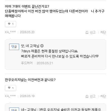
어머 7데이 이벤트 끝난건가요?
단종예정이래서 이전 버전 많아 쟁여두었는데 다른버전이라핟니 추가구
매해봅니다
💚
1
KA_****
2026.05.20
신고
차단
앗, 네 고객님 😊
7days 제품은 현재 품절된 상태입니다🙏
빠르게 준비하여 다시 만나보실 수 있도록 하겠습니다💚
푸드케어
2026.05.21
한우오리지널는 이전버전과 같나요?
💚
1
KA_****
2026.05.19
신고
차단
네~ 고객님 : )한우 오리지널 솥밥은 이전과 동일한 제품으