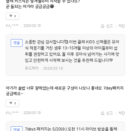
클레 키즈식은 몇개월부터 시작할 수 있나요?
곧 돌되는 아가라 궁금궁금🤩
💚
2
KA_****
2026.05.19
신고
차단
소중한 관심 감사합니다🥰 이번 클레 KIDS 신제품은 유아
식 적응기를 거친 생후 13~15개월 이상의 아이들부터 섭
취를 권장하고 있어요. 돌 이후 유아식 넘어가는 시기에 맛
있고 안전하게 시작해 보시는 것을 추천해 드립니다💚
푸드케어
2026.05.19
아기가 솥밥 너무 잘먹었는데 새로운 구성이 나오니 좋네요 7day패키지
궁금해요~
💚
2
KA_****
2026.05.19
신고
차단
7days 패키지는 5/20(수) 오전 11시 라이브 방송을 통해