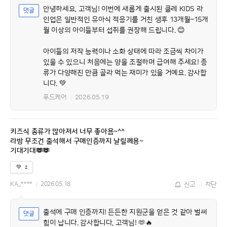
안녕하세요, 고객님! 이번에 새롭게 출시된 클레 KIDS 라
인업은 일반적인 유아식 적응기를 거친 생후 13개월~15개
월 이상의 아이들부터 섭취를 권장해 드립니다. 😊
아이들의 저작 능력이나 소화 상태에 따라 조금씩 차이가
있을 수 있으니 처음에는 양을 조절하며 급여해 주세요! 종
류가 다양해진 만큼 골라 먹는 재미가 있을 거예요. 감사합
니다. 💚
푸드케어
2026.05.19
키즈식 종류가 많아져서 너무 좋아욤~^^
라방 무조건 출석해서 구매인증까지 날릴께용~
기대기대🫶🫶
💚
2
KA_****
2026.05.18
신고
차단
출석에 구매 인증까지! 든든한 지원군을 얻은 것 같아 벌써
힘이 납니다. 감사합니다, 고객님! 🫶🔥