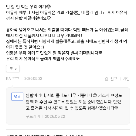
밥 잘 안 먹는 우리 아기🥹
이유식 때부터 시판 이유식은 거의 거절했는데 클레 만나고 후기 이유식
까지 완밥 이끌어왔어요🤍
유아식 넘어오고 나서는 외출할 때마다 먹일 메뉴가 늘 아쉬웠는데, 클레
에서 이런 제품까지 나오다니 너무 기대돼요!
집에서는 특식처럼 다양하게 활용해주고, 외출 시에도 간편하게 챙겨 먹
이기 좋을 것 같아요 :)
입짧은 우리 아기도 맛있게 잘 먹을지 벌써 기대됩니다💛
우리 아기 유아식도 클레가 책임져주세요✨
💚
0
KA_****
2026.05.22
신고
차단
완밥이라니, 저희 클레도 너무 기쁩니다😊 키즈식 여정도
함께 해 주실 수 있도록 맛있는 제품 준비 했습니다. 맛있
고 즐거운 식사 시간이 될 수 있도록 함께하겠습니다💚
푸드케어
2026.05.22