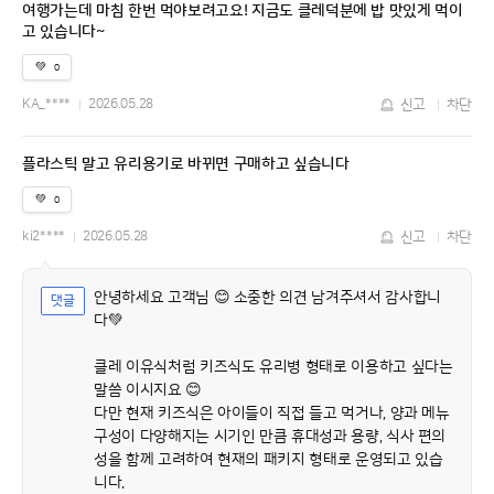
여행가는데 마침 한번 먹야보려고요! 지금도 클레덕분에 밥 맛있게 먹이
고 있습니다~
💚
0
KA_****
2026.05.28
신고
차단
플라스틱 말고 유리용기로 바뀌면 구매하고 싶습니다
💚
0
ki2****
2026.05.28
신고
차단
안녕하세요 고객님 😊 소중한 의견 남겨주셔서 감사합니
다💚
클레 이유식처럼 키즈식도 유리병 형태로 이용하고 싶다는
말씀 이시지요 😊
다만 현재 키즈식은 아이들이 직접 들고 먹거나, 양과 메뉴
구성이 다양해지는 시기인 만큼 휴대성과 용량, 식사 편의
성을 함께 고려하여 현재의 패키지 형태로 운영되고 있습
니다.