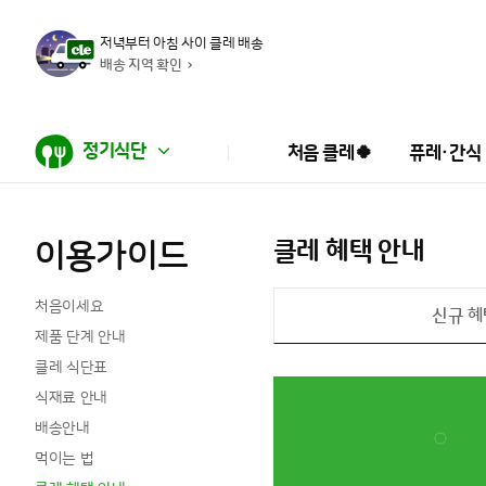
저녁부터 아침 사이 클레 배송
배송 지역 확인
정기식단
처음 클레🍀
퓨레·간식
이용가이드
클레 혜택 안내
처음이세요
신규 혜
제품 단계 안내
클레 식단표
식재료 안내
배송안내
먹이는 법