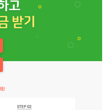
하고
금 받기
택!
STEP 02