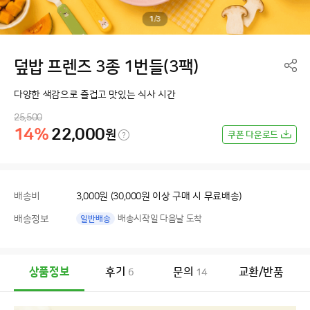
1
/
3
덮밥 프렌즈 3종 1번들(3팩)
다양한 색감으로 즐겁고 맛있는 식사 시간
25,500
14%
22,000
원
쿠폰 다운로드
배송비
3,000원 (30,000원 이상 구매 시 무료배송)
배송정보
배송시작일 다음날 도착
일반배송
상품정보
후기
문의
교환/반품
6
14