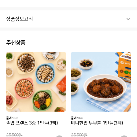
상품정보고시
추천상품
클레KIDS
클레KIDS
솥밥 프렌즈 3종 1번들(3팩)
바다한입 두부볼 1번들(3팩)
25,500
원
25,500
원