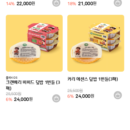
22,000
원
21,000
원
14
%
18
%
클레KIDS
커리 에센스 덮밥 1번들(3팩)
크랜베리 비비드 덮밥 1번들 (3
팩)
25,500
원
25,500
원
24,000
원
6
%
24,000
원
6
%