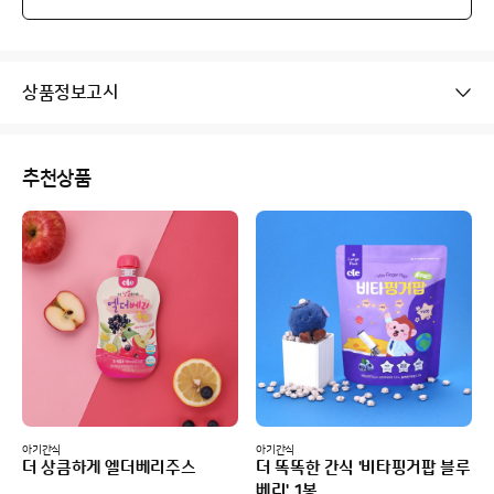
상품정보고시
추천상품
아기간식
아기간식
더 상큼하게 엘더베리주스
더 똑똑한 간식 '비타핑거팝 블루
베리' 1봉