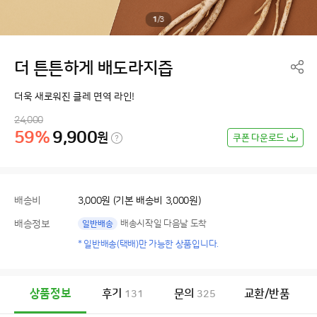
1
/
3
더 튼튼하게 배도라지즙
더욱 새로워진 클레 면역 라인!
24,000
59%
9,900
원
쿠폰 다운로드
배송비
3,000원 (기본 배송비 3,000원)
배송정보
배송시작일 다음날 도착
일반배송
* 일반배송(택배)만 가능한 상품입니다.
상품정보
후기
문의
교환/반품
131
325