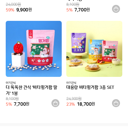
24,000
원
8,100
원
9,900
원
7,700
원
59
%
5
%
아기간식
아기간식
더 똑똑한 간식 '비타핑거팝 딸
대용량 비타핑거팝 3종 SET
기' 1봉
8,100
원
24,300
원
7,700
원
18,700
원
5
%
23
%